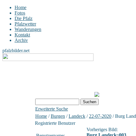
Home
Fotos
Die Pfalz
Pfalzwetter
Wanderungen
Kontakt
Archiv
pfalzbilder.net
Erweiterte Suche
Home
/
Burgen
/
Landeck
/
22-07-2020
/ Burg Lan
Registrierte Benutzer
Vorheriges Bild:
Burg Landeck~003
Benutzername: