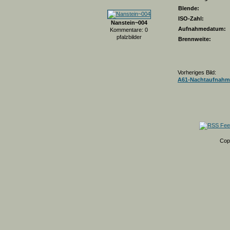
Blende:
ISO-Zahl:
Nanstein~004
Aufnahmedatum:
Kommentare: 0
pfalzbilder
Brennweite:
Vorheriges Bild:
A61-Nachtaufnahm
Cop