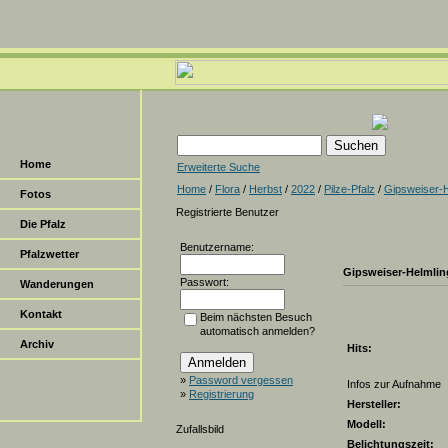
Home
Erweiterte Suche
Home
/
Flora
/
Herbst
/
2022
/
Pilze-Pfalz
/
Gipsweiser-
Fotos
Registrierte Benutzer
Die Pfalz
Benutzername:
Pfalzwetter
Gipsweiser-Helmlin
Passwort:
Wanderungen
Kontakt
Beim nächsten Besuch
automatisch anmelden?
Archiv
Hits:
»
Password vergessen
Infos zur Aufnahme
»
Registrierung
Hersteller:
Modell:
Zufallsbild
Belichtungszeit: