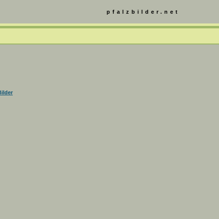
pfalzbilder.net
ilder