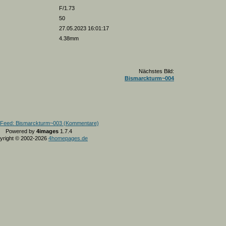
F/1.73
50
27.05.2023 16:01:17
4.38mm
Nächstes Bild:
Bismarckturm~004
Powered by
4images
1.7.4
yright © 2002-2026
4homepages.de