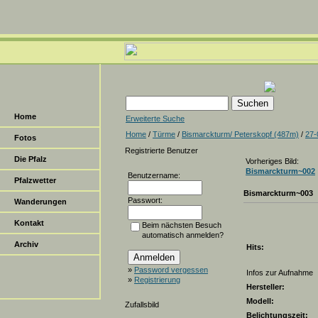
Home
Erweiterte Suche
Home
/
Türme
/
Bismarckturm/ Peterskopf (487m)
/
27-
Fotos
Registrierte Benutzer
Die Pfalz
Vorheriges Bild:
Bismarckturm~002
Benutzername:
Pfalzwetter
Bismarckturm~003
Passwort:
Wanderungen
Kontakt
Beim nächsten Besuch
automatisch anmelden?
Archiv
Hits:
»
Password vergessen
Infos zur Aufnahme
»
Registrierung
Hersteller:
Modell:
Zufallsbild
Belichtungszeit: