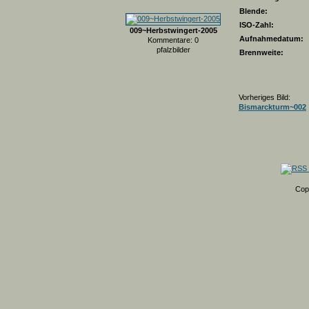
Blende:
ISO-Zahl:
009~Herbstwingert-2005
Aufnahmedatum:
Kommentare: 0
pfalzbilder
Brennweite:
Vorheriges Bild:
Bismarckturm~002
Cop