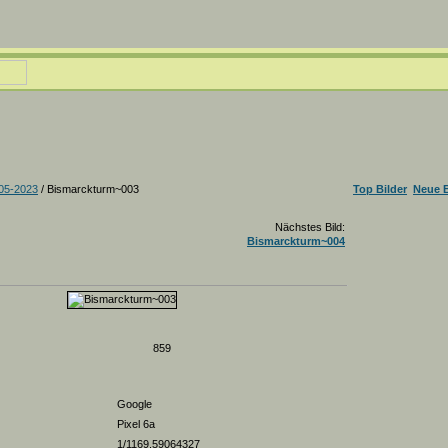
05-2023
/ Bismarckturm~003
Top Bilder
Neue B
Nächstes Bild:
Bismarckturm~004
859
Google
Pixel 6a
1/1169.59064327