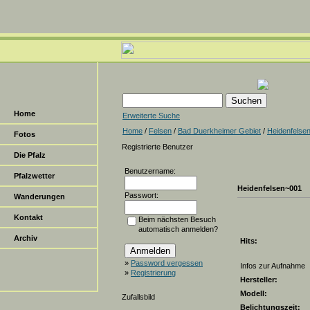
Home
Erweiterte Suche
Home
/
Felsen
/
Bad Duerkheimer Gebiet
/
Heidenfelsen
Fotos
Registrierte Benutzer
Die Pfalz
Benutzername:
Pfalzwetter
Heidenfelsen~001
Passwort:
Wanderungen
Kontakt
Beim nächsten Besuch
automatisch anmelden?
Archiv
Hits:
»
Password vergessen
Infos zur Aufnahme
»
Registrierung
Hersteller:
Modell:
Zufallsbild
Belichtungszeit: