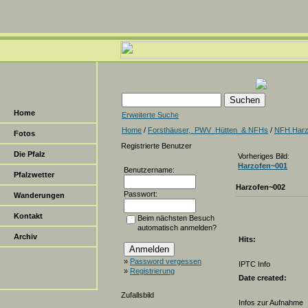
Home
Erweiterte Suche
Home
/
Forsthäuser,_PWV_Hütten_& NFHs
/
NFH Harz
Fotos
Registrierte Benutzer
Die Pfalz
Vorheriges Bild:
Harzofen~001
Benutzername:
Pfalzwetter
Harzofen~002
Passwort:
Wanderungen
Kontakt
Beim nächsten Besuch
automatisch anmelden?
Archiv
Hits:
»
Password vergessen
IPTC Info
»
Registrierung
Date created:
Zufallsbild
Infos zur Aufnahme