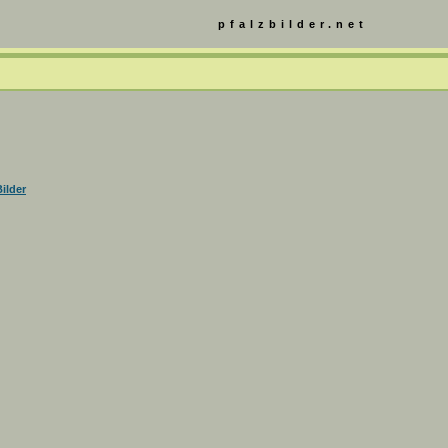
pfalzbilder.net
ilder