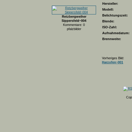
Hersteller:
Modell:
Belichtungszeit:
Retzbergweiher
Sippersfeld~004
Blende:
Kommentare: 0
ISO-Zahl:
pfalzbilder
Aufnahmedatum:
Brennweite:
Vorheriges Bild:
Harzofen~001
Cop