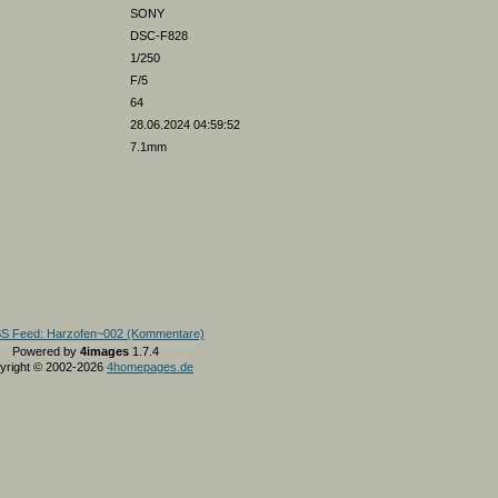
SONY
DSC-F828
1/250
F/5
64
28.06.2024 04:59:52
7.1mm
Powered by
4images
1.7.4
yright © 2002-2026
4homepages.de