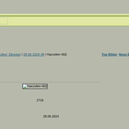
ofen/_Elmstein
/
28-06-2024~IR
/ Harzofen~002
Top Bilder
Neue B
2716
28.06.2024