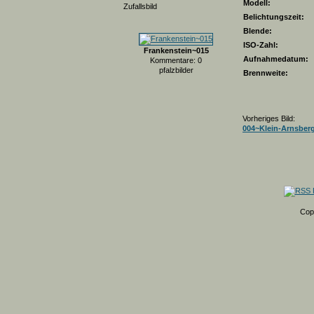
Modell:
Zufallsbild
Belichtungszeit:
Blende:
ISO-Zahl:
Frankenstein~015
Aufnahmedatum:
Kommentare: 0
pfalzbilder
Brennweite:
Vorheriges Bild:
004~Klein-Arnsber
Cop