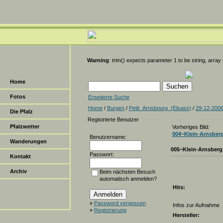
Warning
: trim() expects parameter 1 to be string, array
Home
Fotos
Erweiterte Suche
Home
/
Burgen
/
Petit_Arnsbourg_(Elsass)
/
29-12-200
Die Pfalz
Registrierte Benutzer
Pfalzwetter
Vorheriges Bild:
004~Klein-Arnsber
Benutzername:
Wanderungen
005~Klein-Arnsberg
Passwort:
Kontakt
Archiv
Beim nächsten Besuch
automatisch anmelden?
Hits:
»
Password vergessen
Infos zur Aufnahme
»
Registrierung
Hersteller: