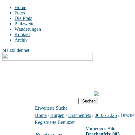
Home
Fotos
Die Pfalz
Pfalzwetter
Wanderungen
Kontakt
Archiv
pfalzbilder.net
Erweiterte Suche
Home
/
Burgen
/
Drachenfels
/
06-06-2025
/ Drache
Registrierte Benutzer
Vorheriges Bild:
Drachenfels~003
Benutzername: