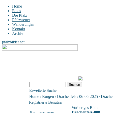
Home
Fotos
Die Pfalz
Pfalzwetter
Wanderungen
Kontakt
Archiv
pfalzbilder.net
Erweiterte Suche
Home
/
Burgen
/
Drachenfels
/
06-06-2025
/ Drache
Registrierte Benutzer
Vorheriges Bild:
Drachenfels~008
Benutzername: