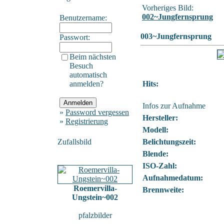
Vorheriges Bild:
002~Jungfernsprung
Benutzername:
003~Jungfernsprung
Passwort:
Beim nächsten
Besuch
automatisch
anmelden?
Hits:
Infos zur Aufnahme
»
Password vergessen
Hersteller:
»
Registrierung
Modell:
Zufallsbild
Belichtungszeit:
Blende:
ISO-Zahl:
Aufnahmedatum:
Roemervilla-
Brennweite:
Ungstein~002
pfalzbilder