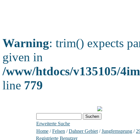
Warning
: trim() expects pa
given in
/www/htdocs/v135105/4ima
line
779
Erweiterte Suche
Home
/
Felsen
/
Dahner Gebiet
/
Jungfernsprung
/
2
Registrierte Benutzer