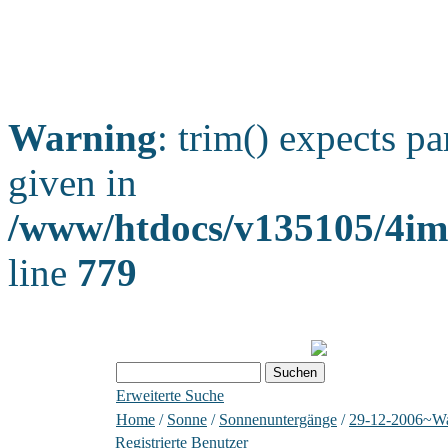
Warning
: trim() expects pa
given in
/www/htdocs/v135105/4ima
line
779
Erweiterte Suche
Home
/
Sonne
/
Sonnenuntergänge
/
29-12-2006~Wa
Registrierte Benutzer