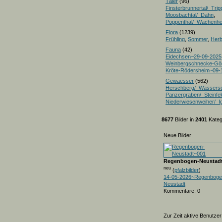
Täler
(96)
Finsterbrunnertal/_Trip
Moosbachtal/_Dahn
,
Poppenthal/_Wachenh
Flora
(1239)
Frühling
,
Sommer
,
Herb
Fauna
(42)
Eidechsen~29-09-2025
Weinbergschnecke-Gö
Kröte-Rödersheim~09-
Gewaesser
(562)
Herschberg/_Wassers
Panzergraben/_Steinfel
Niederwiesenweiher/_I
8677
Bilder in
2401
Kateg
Neue Bilder
Regenbogen-Neustad
neu
(
pfalzbilder
)
14-05-2026~Regenboge
Neustadt
Kommentare: 0
Zur Zeit aktive Benutzer