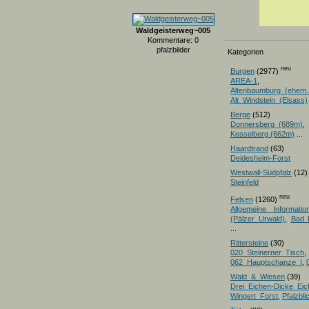
Waldgeisterweg~005
Kommentare: 0
pfalzbilder
Kategorien
neu
Burgen
(2977)
AREA-1
,
Altenbaumburg_(ehem.
Alt_Windstein_(Elsass)
Berge
(512)
Donnersberg_(689m)
Kesselberg (662m)
...
Haardtrand
(63)
Deidesheim-Forst
Westwall-Südpfalz
(12)
Steinfeld
neu
Felsen
(1260)
Allgemeine Informatio
(Pälzer Urwald)
,
Bad 
...
Rittersteine
(30)
020_Steinerner_Tisch
,
062_Hauptschanze_I
,
Wald_&_Wiesen
(39)
Drei_Eichen-Dicke_E
Wingert_Forst
,
Pfalzbl