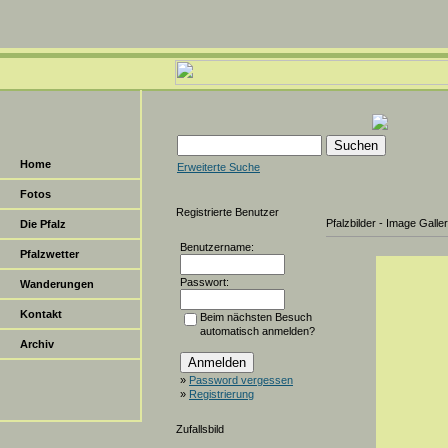
Home
Erweiterte Suche
Fotos
Registrierte Benutzer
Pfalzbilder - Image Galle
Die Pfalz
Benutzername:
Pfalzwetter
Passwort:
Wanderungen
Kontakt
Beim nächsten Besuch
automatisch anmelden?
Archiv
»
Password vergessen
»
Registrierung
Zufallsbild