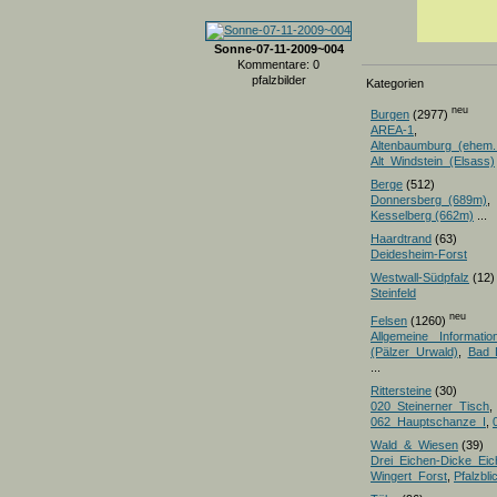
Sonne-07-11-2009~004
Kommentare: 0
pfalzbilder
Kategorien
neu
Burgen
(2977)
AREA-1
,
Altenbaumburg_(ehem.
Alt_Windstein_(Elsass)
Berge
(512)
Donnersberg_(689m)
Kesselberg (662m)
...
Haardtrand
(63)
Deidesheim-Forst
Westwall-Südpfalz
(12)
Steinfeld
neu
Felsen
(1260)
Allgemeine Informatio
(Pälzer Urwald)
,
Bad 
...
Rittersteine
(30)
020_Steinerner_Tisch
,
062_Hauptschanze_I
,
Wald_&_Wiesen
(39)
Drei_Eichen-Dicke_E
Wingert_Forst
,
Pfalzbl