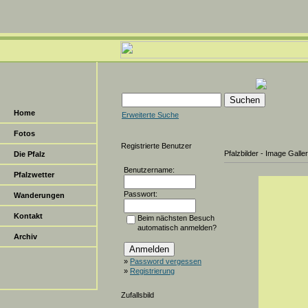
Home
Erweiterte Suche
Fotos
Registrierte Benutzer
Pfalzbilder - Image Galle
Die Pfalz
Benutzername:
Pfalzwetter
Passwort:
Wanderungen
Kontakt
Beim nächsten Besuch
automatisch anmelden?
Archiv
»
Password vergessen
»
Registrierung
Zufallsbild