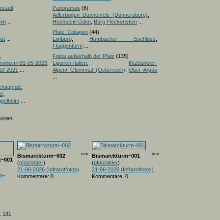
pstadt
,
Panoramas
(6)
Adlerbogen_Dannenfels_(Donnersberg)
,
eim
...
Hochstein Dahn
,
Burg Fleckenstein
...
Pfalz_Collagen
(44)
st
...
Limburg
,
Hambacher Sschloss
,
Flaggenturm
...
,
Fotos außerhalb der Pfalz
(135)
nnheim~01-05-2023
,
Ligurien-Italien
,
Kitzbüheler-
10-2021
...
Alpen/_Glemmtal_(Österreich)
,
Ober-Allgäu
...
chaupfad
,
d
,
ggelheim
...
orien.
neu
neu
Bismarckturm~002
Bismarckturm~001
t~001
(
pfalzbilder
)
(
pfalzbilder
)
21-06-2026 (Infrarotfotos)
21-06-2026 (Infrarotfotos)
n-
Kommentare: 0
Kommentare: 0
: 131