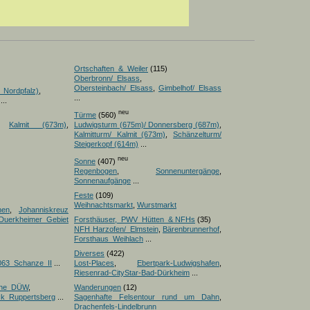
Ortschaften_&_Weiler
(115)
Oberbronn/_Elsass
,
Obersteinbach/_Elsass
,
Gimbelhof/_Elsass
_Nordpfalz)
,
...
...
neu
Türme
(560)
,
Kalmit (673m)
,
Ludwigsturm (675m)/ Donnersberg (687m)
,
Kalmitturm/ Kalmit_(673m)
,
Schänzelturm/
Steigerkopf (614m)
...
neu
Sonne
(407)
Regenbogen
,
Sonnenuntergänge
,
Sonnenaufgänge
...
Feste
(109)
Weihnachtsmarkt
,
Wurstmarkt
nen
,
Johanniskreuz
Duerkheimer Gebiet
Forsthäuser,_PWV_Hütten_& NFHs
(35)
NFH Harzofen/_Elmstein
,
Bärenbrunnerhof
,
Forsthaus_Weihlach
...
Diverses
(422)
063_Schanze_II
...
Lost-Places
,
Ebertpark-Ludwigshafen
,
Riesenrad-CityStar-Bad-Dürkheim
...
iche_DÜW
,
Wanderungen
(12)
ick_Ruppertsberg
...
Sagenhafte Felsentour rund um Dahn
,
Drachenfels-Lindelbrunn