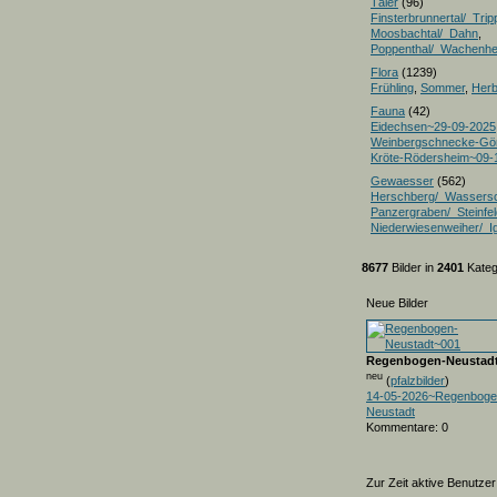
Täler
(96)
Finsterbrunnertal/_Trip
Moosbachtal/_Dahn
,
Poppenthal/_Wachenh
Flora
(1239)
Frühling
,
Sommer
,
Herb
Fauna
(42)
Eidechsen~29-09-2025
Weinbergschnecke-Gö
Kröte-Rödersheim~09-
Gewaesser
(562)
Herschberg/_Wassers
Panzergraben/_Steinfel
Niederwiesenweiher/_I
8677
Bilder in
2401
Kateg
Neue Bilder
Regenbogen-Neustad
neu
(
pfalzbilder
)
14-05-2026~Regenboge
Neustadt
Kommentare: 0
Zur Zeit aktive Benutzer