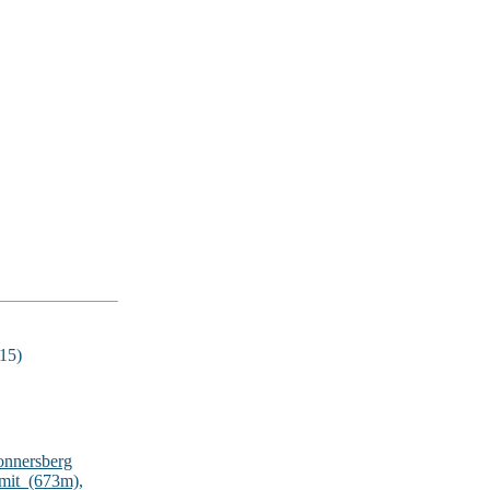
15)
onnersberg
lmit_(673m)
,