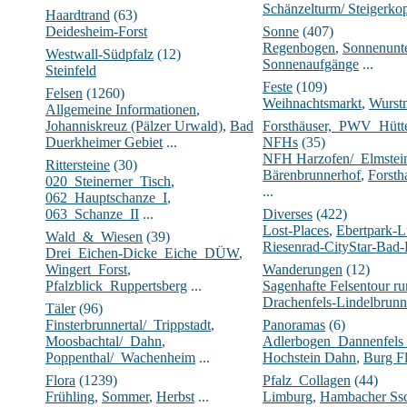
Schänzelturm/ Steigerko
Haardtrand
(63)
Deidesheim-Forst
Sonne
(407)
Regenbogen
,
Sonnenunt
Westwall-Südpfalz
(12)
Sonnenaufgänge
...
Steinfeld
Feste
(109)
Felsen
(1260)
Weihnachtsmarkt
,
Wurst
Allgemeine Informationen
,
Johanniskreuz (Pälzer Urwald)
,
Bad
Forsthäuser,_PWV_Hüt
Duerkheimer Gebiet
...
NFHs
(35)
NFH Harzofen/_Elmstei
Rittersteine
(30)
Bärenbrunnerhof
,
Forsth
020_Steinerner_Tisch
,
...
062_Hauptschanze_I
,
063_Schanze_II
...
Diverses
(422)
Lost-Places
,
Ebertpark-
Wald_&_Wiesen
(39)
Riesenrad-CityStar-Bad
Drei_Eichen-Dicke_Eiche_DÜW
,
Wingert_Forst
,
Wanderungen
(12)
Pfalzblick_Ruppertsberg
...
Sagenhafte Felsentour 
Drachenfels-Lindelbrunn
Täler
(96)
Finsterbrunnertal/_Trippstadt
,
Panoramas
(6)
Moosbachtal/_Dahn
,
Adlerbogen_Dannenfels
Poppenthal/_Wachenheim
...
Hochstein Dahn
,
Burg Fl
Flora
(1239)
Pfalz_Collagen
(44)
Frühling
,
Sommer
,
Herbst
...
Limburg
,
Hambacher Ssc