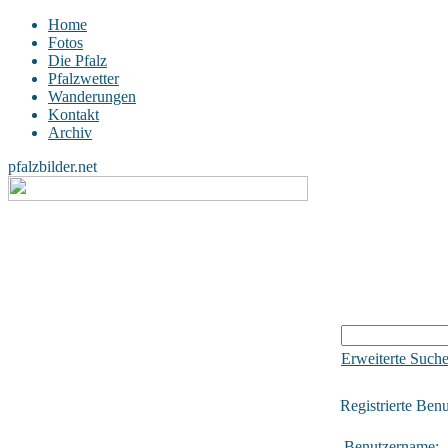
Home
Fotos
Die Pfalz
Pfalzwetter
Wanderungen
Kontakt
Archiv
pfalzbilder.net
Erweiterte Such
Registrierte Benu
Benutzername: