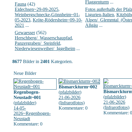
Flaggenturm
...
Fauna
(42)
Eidechsen~29-09-2025
,
Fotos außerhalb der Pfal
Weinbergschnecke-Gönnheim~01-
Ligurien-Italien
,
Kitzbühe
05-2023
,
Kröte-Rödersheim~09-10-
Alpen/_Glemmtal_(Öster
2021
...
Allgäu
...
Gewaesser
(562)
Herschberg/_Wasserschaupfad
,
Panzergraben/_Steinfeld
,
Niederwiesenweiher/_Iggelheim
...
8677
Bilder in
2401
Kategorien.
Neue Bilder
Bismarckturm~002
Bismarcktur
Regenbogen-
(
pfalzbilder
)
(
pfalzbilder
)
Neustadt~001
21-06-2026
21-06-2026
(
pfalzbilder
)
(Infrarotfotos)
(Infrarotfotos)
14-05-
Kommentare: 0
Kommentare: 
2026~Regenbogen-
Neustadt
Kommentare: 0