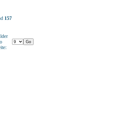
und
157
lder
o
ite: