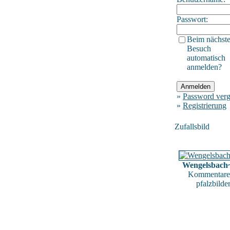
Passwort:
Beim nächst
Besuch
automatisch
anmelden?
»
Password verg
»
Registrierung
Zufallsbild
Wengelsbach
Kommentare
pfalzbilde