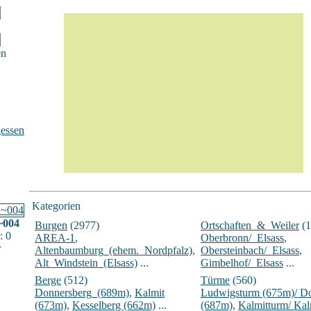
en
essen
Kategorien
~004
Burgen
(2977)
Ortschaften_&_Weiler
(1
: 0
AREA-1
,
Oberbronn/_Elsass
,
r
Altenbaumburg_(ehem._Nordpfalz)
,
Obersteinbach/_Elsass
,
Alt_Windstein_(Elsass)
...
Gimbelhof/_Elsass
...
Berge
(512)
Türme
(560)
Donnersberg_(689m)
,
Kalmit
Ludwigsturm (675m)/ D
(673m)
,
Kesselberg (662m)
...
(687m)
,
Kalmitturm/ Ka