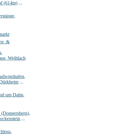
pf (614m)
...
ergänge
,
markt
ten_&
n
,
aus_Weihlach
Ludwigshafen
,
-Dürkheim
...
rund um Dahn
,
_(Donnersberg)
,
eckenstein
...
hloss
,