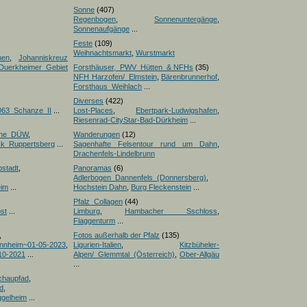
Sonne
(407)
Regenbogen
,
Sonnenuntergänge
,
Sonnenaufgänge
...
Feste
(109)
Weihnachtsmarkt
,
Wurstmarkt
nen
,
Johanniskreuz
Duerkheimer Gebiet
Forsthäuser,_PWV_Hütten_& NFHs
(35)
NFH Harzofen/_Elmstein
,
Bärenbrunnerhof
,
Forsthaus_Weihlach
...
Diverses
(422)
063_Schanze_II
...
Lost-Places
,
Ebertpark-Ludwigshafen
,
Riesenrad-CityStar-Bad-Dürkheim
...
iche_DÜW
,
Wanderungen
(12)
ick_Ruppertsberg
...
Sagenhafte Felsentour rund um Dahn
,
Drachenfels-Lindelbrunn
pstadt
,
Panoramas
(6)
Adlerbogen_Dannenfels_(Donnersberg)
,
eim
...
Hochstein Dahn
,
Burg Fleckenstein
...
Pfalz_Collagen
(44)
st
...
Limburg
,
Hambacher Sschloss
,
Flaggenturm
...
,
Fotos außerhalb der Pfalz
(135)
nnheim~01-05-2023
,
Ligurien-Italien
,
Kitzbüheler-
10-2021
...
Alpen/_Glemmtal_(Österreich)
,
Ober-Allgäu
...
chaupfad
,
d
,
ggelheim
...