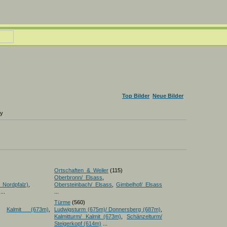
Top Bilder
Neue Bilder
ry
Ortschaften_&_Weiler
(115)
Oberbronn/_Elsass
,
_Nordpfalz)
,
Obersteinbach/_Elsass
,
Gimbelhof/_Elsass
...
...
Türme
(560)
,
Kalmit (673m)
,
Ludwigsturm (675m)/ Donnersberg (687m)
,
Kalmitturm/ Kalmit_(673m)
,
Schänzelturm/
Steigerkopf (614m)
...