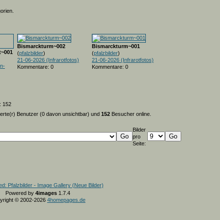
orien.
Bismarckturm~002
Bismarckturm~001
t~001
(
pfalzbilder
)
(
pfalzbilder
)
21-06-2026 (Infrarotfotos)
21-06-2026 (Infrarotfotos)
n-
Kommentare: 0
Kommentare: 0
: 152
ierte(r) Benutzer (0 davon unsichtbar) und
152
Besucher online.
Bilder
pro
Seite:
Powered by
4images
1.7.4
yright © 2002-2026
4homepages.de