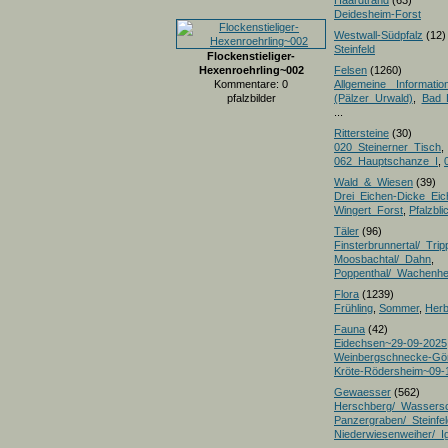
Haardtrand
(63)
Deidesheim-Forst
Westwall-Südpfalz
(12)
Steinfeld
Flockenstieliger-
Hexenroehrling~002
Felsen
(1260)
Kommentare: 0
Allgemeine Informatio
pfalzbilder
(Pälzer Urwald)
,
Bad 
...
Rittersteine
(30)
020_Steinerner_Tisch
,
062_Hauptschanze_I
,
Wald_&_Wiesen
(39)
Drei_Eichen-Dicke_E
Wingert_Forst
,
Pfalzbl
Täler
(96)
Finsterbrunnertal/_Trip
Moosbachtal/_Dahn
,
Poppenthal/_Wachenh
Flora
(1239)
Frühling
,
Sommer
,
Herb
Fauna
(42)
Eidechsen~29-09-2025
Weinbergschnecke-Gö
Kröte-Rödersheim~09-
Gewaesser
(562)
Herschberg/_Wassers
Panzergraben/_Steinfel
Niederwiesenweiher/_I