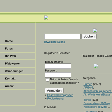
Home
Erweiterte Suche
Fotos
Registrierte Benutzer
Pfalzbilder - Image Galle
Die Pfalz
Benutzername:
Pfalzwetter
Passwort:
Wanderungen
Kategorien
Kontakt
Beim nächsten Besuch
automatisch anmelden?
Burgen
(2977)
Archiv
AREA-1
,
Altenbaumburg_(ehem.
Alt_Windstein_(Elsass)
»
Password vergessen
»
Registrierung
Berge
(512)
Donnersberg_(689m)
Kesselberg (662m)
...
Zufallsbild