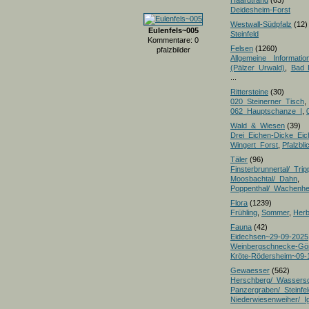
Haardtrand
(63)
Deidesheim-Forst
Westwall-Südpfalz
(12)
Eulenfels~005
Steinfeld
Kommentare: 0
Felsen
(1260)
pfalzbilder
Allgemeine Informatio
(Pälzer Urwald)
,
Bad 
...
Rittersteine
(30)
020_Steinerner_Tisch
,
062_Hauptschanze_I
,
Wald_&_Wiesen
(39)
Drei_Eichen-Dicke_E
Wingert_Forst
,
Pfalzbl
Täler
(96)
Finsterbrunnertal/_Trip
Moosbachtal/_Dahn
,
Poppenthal/_Wachenh
Flora
(1239)
Frühling
,
Sommer
,
Herb
Fauna
(42)
Eidechsen~29-09-2025
Weinbergschnecke-Gö
Kröte-Rödersheim~09-
Gewaesser
(562)
Herschberg/_Wassers
Panzergraben/_Steinfel
Niederwiesenweiher/_I