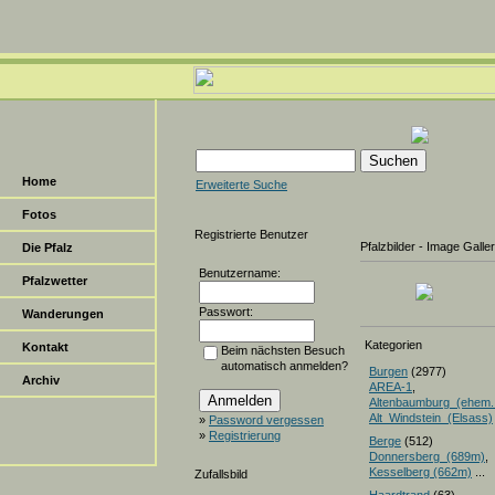
Home
Erweiterte Suche
Fotos
Registrierte Benutzer
Pfalzbilder - Image Galle
Die Pfalz
Benutzername:
Pfalzwetter
Passwort:
Wanderungen
Kategorien
Kontakt
Beim nächsten Besuch
automatisch anmelden?
Burgen
(2977)
Archiv
AREA-1
,
Altenbaumburg_(ehem.
Alt_Windstein_(Elsass)
»
Password vergessen
»
Registrierung
Berge
(512)
Donnersberg_(689m)
Kesselberg (662m)
...
Zufallsbild