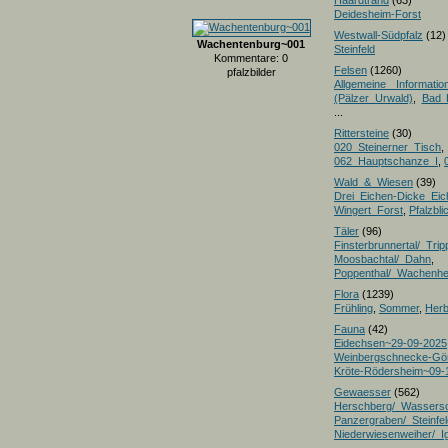
Haardtrand
(63)
Deidesheim-Forst
Westwall-Südpfalz
(12)
Wachentenburg~001
Steinfeld
Kommentare: 0
Felsen
(1260)
pfalzbilder
Allgemeine Informatio
(Pälzer Urwald)
,
Bad 
...
Rittersteine
(30)
020_Steinerner_Tisch
,
062_Hauptschanze_I
,
Wald_&_Wiesen
(39)
Drei_Eichen-Dicke_E
Wingert_Forst
,
Pfalzbl
Täler
(96)
Finsterbrunnertal/_Trip
Moosbachtal/_Dahn
,
Poppenthal/_Wachenh
Flora
(1239)
Frühling
,
Sommer
,
Herb
Fauna
(42)
Eidechsen~29-09-2025
Weinbergschnecke-Gö
Kröte-Rödersheim~09-
Gewaesser
(562)
Herschberg/_Wassers
Panzergraben/_Steinfel
Niederwiesenweiher/_I