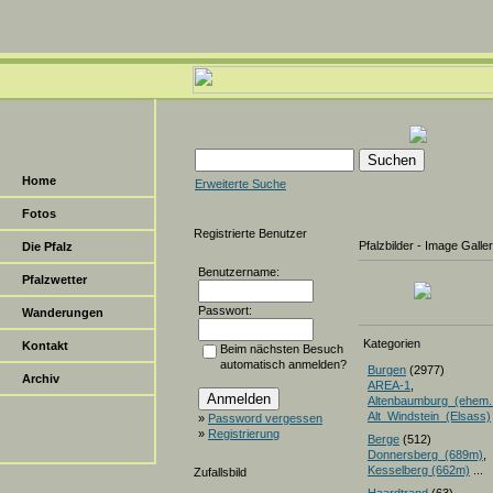
Home
Erweiterte Suche
Fotos
Registrierte Benutzer
Pfalzbilder - Image Galle
Die Pfalz
Benutzername:
Pfalzwetter
Passwort:
Wanderungen
Kategorien
Kontakt
Beim nächsten Besuch
automatisch anmelden?
Burgen
(2977)
Archiv
AREA-1
,
Altenbaumburg_(ehem.
Alt_Windstein_(Elsass)
»
Password vergessen
»
Registrierung
Berge
(512)
Donnersberg_(689m)
Kesselberg (662m)
...
Zufallsbild