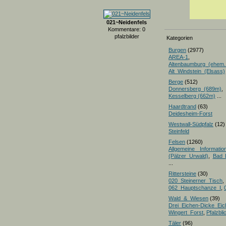
021~Neidenfels
Kommentare: 0
pfalzbilder
Kategorien
Burgen
(2977)
AREA-1
,
Altenbaumburg_(ehem.
Alt_Windstein_(Elsass)
Berge
(512)
Donnersberg_(689m)
Kesselberg (662m)
...
Haardtrand
(63)
Deidesheim-Forst
Westwall-Südpfalz
(12)
Steinfeld
Felsen
(1260)
Allgemeine Informatio
(Pälzer Urwald)
,
Bad 
...
Rittersteine
(30)
020_Steinerner_Tisch
,
062_Hauptschanze_I
,
Wald_&_Wiesen
(39)
Drei_Eichen-Dicke_E
Wingert_Forst
,
Pfalzbl
Täler
(96)