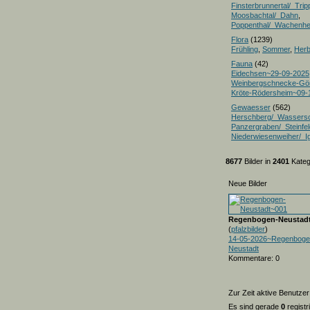
Finsterbrunnertal/_Trip
Moosbachtal/_Dahn
,
Poppenthal/_Wachenh
Flora
(1239)
Frühling
,
Sommer
,
Herb
Fauna
(42)
Eidechsen~29-09-2025
Weinbergschnecke-Gö
Kröte-Rödersheim~09-
Gewaesser
(562)
Herschberg/_Wassers
Panzergraben/_Steinfel
Niederwiesenweiher/_I
8677
Bilder in
2401
Kateg
Neue Bilder
Regenbogen-Neustad
(
pfalzbilder
)
14-05-2026~Regenboge
Neustadt
Kommentare: 0
Zur Zeit aktive Benutzer
Es sind gerade
0
registr