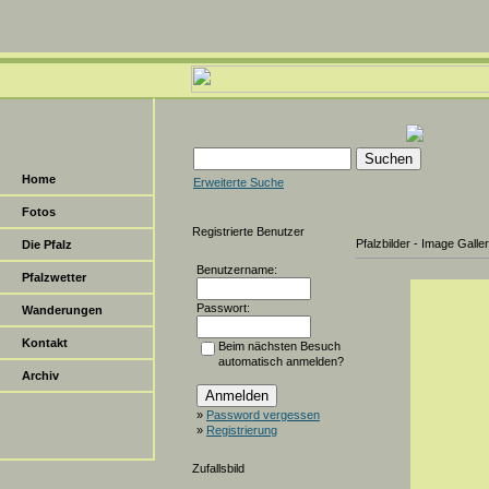
Home
Erweiterte Suche
Fotos
Registrierte Benutzer
Pfalzbilder - Image Galle
Die Pfalz
Benutzername:
Pfalzwetter
Passwort:
Wanderungen
Kontakt
Beim nächsten Besuch
automatisch anmelden?
Archiv
»
Password vergessen
»
Registrierung
Zufallsbild