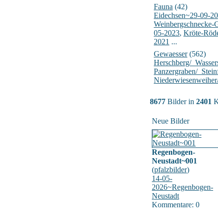
Fauna
(42)
Eidechsen~29-09-2
Weinbergschnecke-
05-2023
,
Kröte-Röd
2021
...
Gewaesser
(562)
Herschberg/_Wasser
Panzergraben/_Stein
Niederwiesenweiher
8677
Bilder in
2401
K
Neue Bilder
Regenbogen-
Neustadt~001
(
pfalzbilder
)
14-05-
2026~Regenbogen-
Neustadt
Kommentare: 0