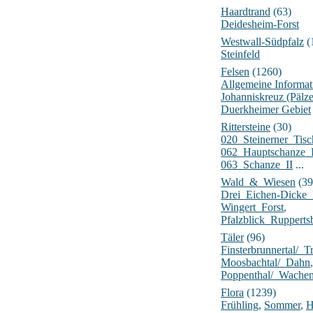
Haardtrand
(63)
Deidesheim-Forst
Westwall-Südpfalz
(
Steinfeld
Felsen
(1260)
Allgemeine Informat
Johanniskreuz (Pälz
Duerkheimer Gebiet
Rittersteine
(30)
020_Steinerner_Tisc
062_Hauptschanze_
063_Schanze_II
...
Wald_&_Wiesen
(39
Drei_Eichen-Dick
Wingert_Forst
,
Pfalzblick_Rupperts
Täler
(96)
Finsterbrunnertal/_Tr
Moosbachtal/_Dahn
,
Poppenthal/_Wache
Flora
(1239)
Frühling
,
Sommer
,
H