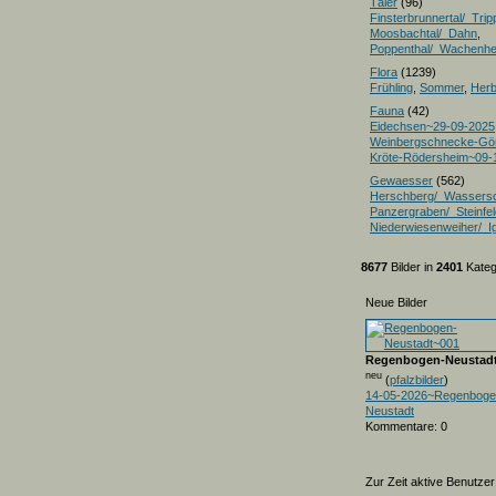
Täler
(96)
Finsterbrunnertal/_Trip
Moosbachtal/_Dahn
,
Poppenthal/_Wachenh
Flora
(1239)
Frühling
,
Sommer
,
Herb
Fauna
(42)
Eidechsen~29-09-2025
Weinbergschnecke-Gö
Kröte-Rödersheim~09-
Gewaesser
(562)
Herschberg/_Wassers
Panzergraben/_Steinfel
Niederwiesenweiher/_I
8677
Bilder in
2401
Kateg
Neue Bilder
Regenbogen-Neustad
neu
(
pfalzbilder
)
14-05-2026~Regenboge
Neustadt
Kommentare: 0
Zur Zeit aktive Benutzer