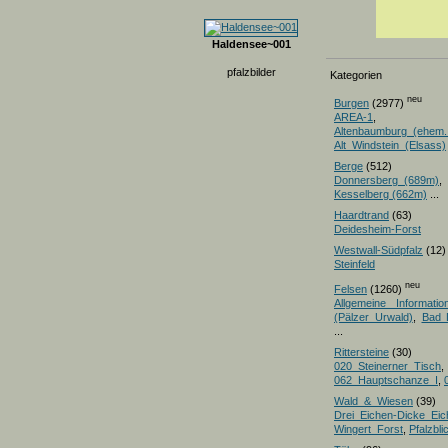
Haldensee~001
pfalzbilder
Kategorien
neu
Burgen
(2977)
AREA-1
,
Altenbaumburg_(ehem.
Alt_Windstein_(Elsass)
Berge
(512)
Donnersberg_(689m)
Kesselberg (662m)
...
Haardtrand
(63)
Deidesheim-Forst
Westwall-Südpfalz
(12)
Steinfeld
neu
Felsen
(1260)
Allgemeine Informatio
(Pälzer Urwald)
,
Bad 
...
Rittersteine
(30)
020_Steinerner_Tisch
,
062_Hauptschanze_I
,
Wald_&_Wiesen
(39)
Drei_Eichen-Dicke_E
Wingert_Forst
,
Pfalzbl