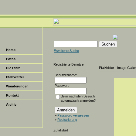
Home
Erweiterte Suche
Fotos
Registrierte Benutzer
Pfalzbilder - Image Galle
Die Pfalz
Benutzername:
Pfalzwetter
Passwort:
Wanderungen
Kontakt
Beim nächsten Besuch
automatisch anmelden?
Archiv
»
Password vergessen
»
Registrierung
Zufallsbild