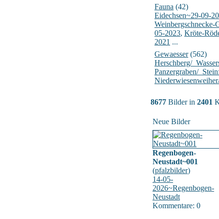
Fauna
(42)
Eidechsen~29-09-2
Weinbergschnecke-
05-2023
,
Kröte-Röd
2021
...
Gewaesser
(562)
Herschberg/_Wasser
Panzergraben/_Stein
Niederwiesenweiher
8677
Bilder in
2401
K
Neue Bilder
Regenbogen-
Neustadt~001
(
pfalzbilder
)
14-05-
2026~Regenbogen-
Neustadt
Kommentare: 0