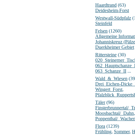
Haardtrand
(63)
Deidesheim-Forst
Westwall-Südpfalz
(
Steinfeld
Felsen
(1260)
Allgemeine Informat
Johanniskreuz (Pälz
Duerkheimer Gebiet
Rittersteine
(30)
020_Steinerner_Tisc
062_Hauptschanze_
063_Schanze_II
...
Wald_&_Wiesen
(39
Drei_Eichen-Dick
Wingert_Forst
,
Pfalzblick_Rupperts
Täler
(96)
Finsterbrunnertal/_Tr
Moosbachtal/_Dahn
,
Poppenthal/_Wache
Flora
(1239)
Frühling
,
Sommer
,
H