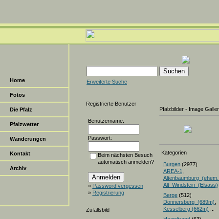
Home
Erweiterte Suche
Fotos
Registrierte Benutzer
Pfalzbilder - Image Galle
Die Pfalz
Benutzername:
Pfalzwetter
Passwort:
Wanderungen
Kategorien
Kontakt
Beim nächsten Besuch
automatisch anmelden?
Burgen
(2977)
Archiv
AREA-1
,
Altenbaumburg_(ehem.
Alt_Windstein_(Elsass)
»
Password vergessen
»
Registrierung
Berge
(512)
Donnersberg_(689m)
Kesselberg (662m)
...
Zufallsbild