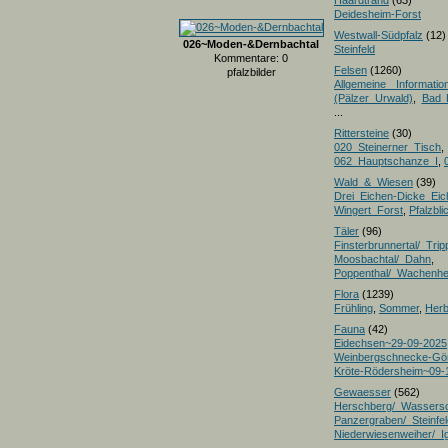
Haardtrand
(63)
Deidesheim-Forst
Westwall-Südpfalz
(12)
026~Moden-&Dernbachtal
Steinfeld
Kommentare: 0
Felsen
(1260)
pfalzbilder
Allgemeine Informatio
(Pälzer Urwald)
,
Bad 
...
Rittersteine
(30)
020_Steinerner_Tisch
,
062_Hauptschanze_I
,
Wald_&_Wiesen
(39)
Drei_Eichen-Dicke_E
Wingert_Forst
,
Pfalzbl
Täler
(96)
Finsterbrunnertal/_Trip
Moosbachtal/_Dahn
,
Poppenthal/_Wachenh
Flora
(1239)
Frühling
,
Sommer
,
Herb
Fauna
(42)
Eidechsen~29-09-2025
Weinbergschnecke-Gö
Kröte-Rödersheim~09-
Gewaesser
(562)
Herschberg/_Wassers
Panzergraben/_Steinfel
Niederwiesenweiher/_I