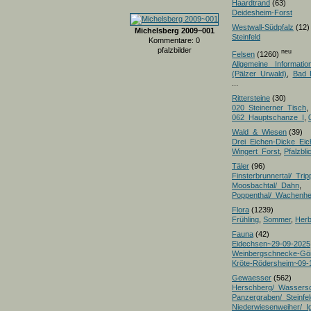
Haardtrand
(63)
Deidesheim-Forst
Westwall-Südpfalz
(12)
Michelsberg 2009~001
Steinfeld
Kommentare: 0
pfalzbilder
neu
Felsen
(1260)
Allgemeine Informatio
(Pälzer Urwald)
,
Bad 
...
Rittersteine
(30)
020_Steinerner_Tisch
,
062_Hauptschanze_I
,
Wald_&_Wiesen
(39)
Drei_Eichen-Dicke_E
Wingert_Forst
,
Pfalzbl
Täler
(96)
Finsterbrunnertal/_Trip
Moosbachtal/_Dahn
,
Poppenthal/_Wachenh
Flora
(1239)
Frühling
,
Sommer
,
Herb
Fauna
(42)
Eidechsen~29-09-2025
Weinbergschnecke-Gö
Kröte-Rödersheim~09-
Gewaesser
(562)
Herschberg/_Wassers
Panzergraben/_Steinfel
Niederwiesenweiher/_I