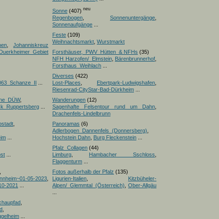
neu
Sonne
(407)
Regenbogen
,
Sonnenuntergänge
,
Sonnenaufgänge
...
Feste
(109)
Weihnachtsmarkt
,
Wurstmarkt
nen
,
Johanniskreuz
Duerkheimer Gebiet
Forsthäuser,_PWV_Hütten_& NFHs
(35)
NFH Harzofen/_Elmstein
,
Bärenbrunnerhof
,
Forsthaus_Weihlach
...
Diverses
(422)
063_Schanze_II
...
Lost-Places
,
Ebertpark-Ludwigshafen
,
Riesenrad-CityStar-Bad-Dürkheim
...
iche_DÜW
,
Wanderungen
(12)
ick_Ruppertsberg
...
Sagenhafte Felsentour rund um Dahn
,
Drachenfels-Lindelbrunn
pstadt
,
Panoramas
(6)
Adlerbogen_Dannenfels_(Donnersberg)
,
eim
...
Hochstein Dahn
,
Burg Fleckenstein
...
Pfalz_Collagen
(44)
st
...
Limburg
,
Hambacher Sschloss
,
Flaggenturm
...
,
Fotos außerhalb der Pfalz
(135)
nnheim~01-05-2023
,
Ligurien-Italien
,
Kitzbüheler-
10-2021
...
Alpen/_Glemmtal_(Österreich)
,
Ober-Allgäu
...
chaupfad
,
d
,
ggelheim
...