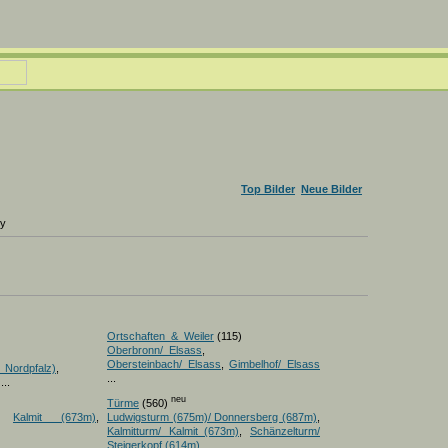
Top Bilder
Neue Bilder
ry
Ortschaften_&_Weiler
(115)
Oberbronn/_Elsass
,
Obersteinbach/_Elsass
,
Gimbelhof/_Elsass
_Nordpfalz)
,
...
...
neu
Türme
(560)
,
Kalmit (673m)
,
Ludwigsturm (675m)/ Donnersberg (687m)
,
Kalmitturm/ Kalmit_(673m)
,
Schänzelturm/
Steigerkopf (614m)
...