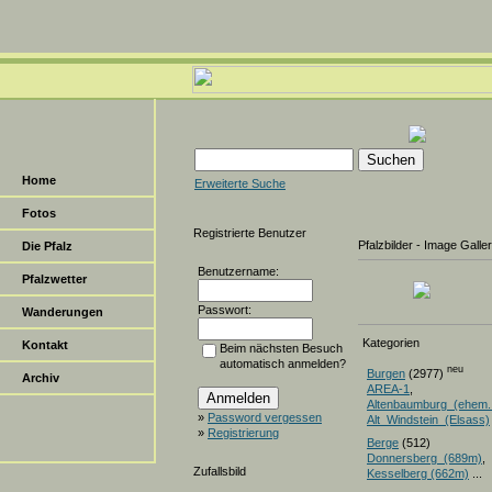
Home
Erweiterte Suche
Fotos
Registrierte Benutzer
Pfalzbilder - Image Galle
Die Pfalz
Benutzername:
Pfalzwetter
Passwort:
Wanderungen
Kategorien
Kontakt
Beim nächsten Besuch
automatisch anmelden?
neu
Burgen
(2977)
Archiv
AREA-1
,
Altenbaumburg_(ehem.
»
Password vergessen
Alt_Windstein_(Elsass)
»
Registrierung
Berge
(512)
Donnersberg_(689m)
Zufallsbild
Kesselberg (662m)
...