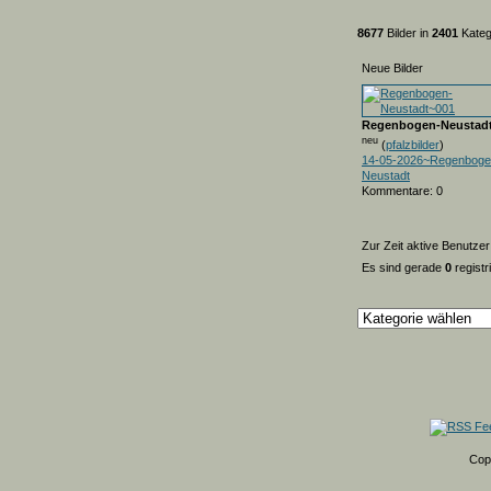
8677
Bilder in
2401
Kateg
Neue Bilder
Regenbogen-Neustad
neu
(
pfalzbilder
)
14-05-2026~Regenboge
Neustadt
Kommentare: 0
Zur Zeit aktive Benutzer
Es sind gerade
0
registr
Cop