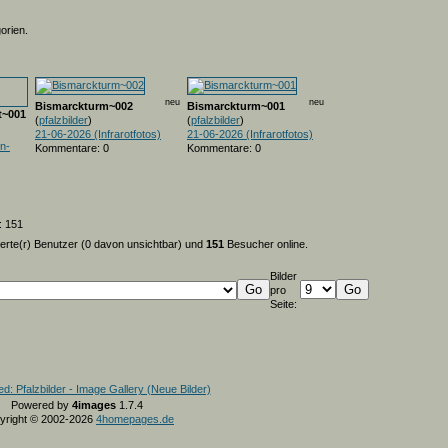
orien.
neu
neu
Bismarckturm~002
Bismarckturm~001
t~001
(
pfalzbilder
)
(
pfalzbilder
)
21-06-2026 (Infrarotfotos)
21-06-2026 (Infrarotfotos)
n-
Kommentare: 0
Kommentare: 0
: 151
ierte(r) Benutzer (0 davon unsichtbar) und
151
Besucher online.
Bilder
pro
Seite:
Powered by
4images
1.7.4
yright © 2002-2026
4homepages.de