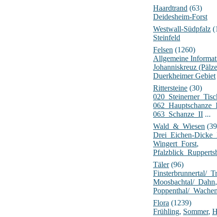
Haardtrand
(63)
Deidesheim-Forst
Westwall-Südpfalz
(
Steinfeld
Felsen
(1260)
Allgemeine Informat
Johanniskreuz (Pälz
Duerkheimer Gebiet
Rittersteine
(30)
020_Steinerner_Tisc
062_Hauptschanze_
063_Schanze_II
...
Wald_&_Wiesen
(39
Drei_Eichen-Dick
Wingert_Forst
,
Pfalzblick_Rupperts
Täler
(96)
Finsterbrunnertal/_Tr
Moosbachtal/_Dahn
,
Poppenthal/_Wache
Flora
(1239)
Frühling
,
Sommer
,
H