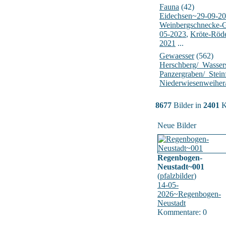
Fauna
(42)
Eidechsen~29-09-2
Weinbergschnecke-
05-2023
,
Kröte-Röd
2021
...
Gewaesser
(562)
Herschberg/_Wasser
Panzergraben/_Stein
Niederwiesenweiher
8677
Bilder in
2401
K
Neue Bilder
Regenbogen-
Neustadt~001
(
pfalzbilder
)
14-05-
2026~Regenbogen-
Neustadt
Kommentare: 0