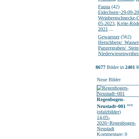
Fauna
(42)
Eidechsen~29-09-2
Weinbergschnecke-
05-2023
,
Kröte-Röd
2021
...
Gewaesser
(562)
Herschberg/_Wasser
Panzergraben/_Stein
Niederwiesenweiher
8677
Bilder in
2401
K
Neue Bilder
Regenbogen-
neu
Neustadt~001
(
pfalzbilder
)
14-05-
2026~Regenbogen-
Neustadt
Kommentare: 0