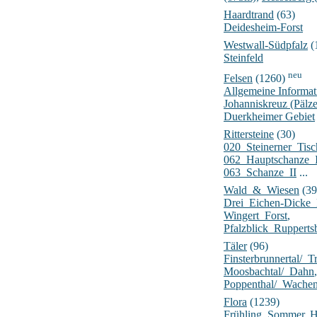
Haardtrand
(63)
Deidesheim-Forst
Westwall-Südpfalz
(
Steinfeld
neu
Felsen
(1260)
Allgemeine Informat
Johanniskreuz (Pälz
Duerkheimer Gebiet
Rittersteine
(30)
020_Steinerner_Tisc
062_Hauptschanze_
063_Schanze_II
...
Wald_&_Wiesen
(39
Drei_Eichen-Dick
Wingert_Forst
,
Pfalzblick_Rupperts
Täler
(96)
Finsterbrunnertal/_Tr
Moosbachtal/_Dahn
,
Poppenthal/_Wache
Flora
(1239)
Frühling
,
Sommer
,
H