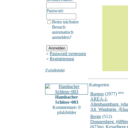
Passwort:
Beim nächsten
Besuch
automatisch
anmelden?
»
Password vergessen
»
Registrierung
Zufallsbild
Kategorien
neu
Burgen
(2977)
Hambacher
AREA-1
,
Schloss~003
Altenbaumburg_(ehe
Kommentare: 0
Alt_Windstein_(Elsa
pfalzbilder
Berge
(512)
Donnersberg_(689m
(673m)
,
Kesselberg 