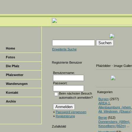
Home
Erweiterte Suche
Fotos
Registrierte Benutzer
Pfalzbilder - Image Galle
Die Pfalz
Benutzername:
Pfalzwetter
Passwort:
Wanderungen
Kategorien
Kontakt
Beim nächsten Besuch
automatisch anmelden?
Burgen
(2977)
Archiv
AREA-1
,
Altenbaumburg_(ehem.
Alt_Windstein_(Elsass)
»
Password vergessen
»
Registrierung
Berge
(512)
Donnersberg_(689m)
Kesselberg (662m)
...
Zufallsbild