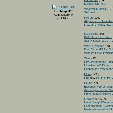
Haardtrand
(63)
Deidesheim-Forst
Westwall-Südpfalz
(12)
Fruehling~001
Steinfeld
Kommentare: 0
Felsen
(1260)
pfalzbilder
Allgemeine Informatio
(Pälzer Urwald)
,
Bad 
...
Rittersteine
(30)
020_Steinerner_Tisch
,
062_Hauptschanze_I
,
Wald_&_Wiesen
(39)
Drei_Eichen-Dicke_E
Wingert_Forst
,
Pfalzbl
Täler
(96)
Finsterbrunnertal/_Trip
Moosbachtal/_Dahn
,
Poppenthal/_Wachenh
Flora
(1239)
Frühling
,
Sommer
,
Herb
Fauna
(42)
Eidechsen~29-09-2025
Weinbergschnecke-Gö
Kröte-Rödersheim~09-
Gewaesser
(562)
Herschberg/_Wassers
Panzergraben/_Steinfel
Niederwiesenweiher/_I