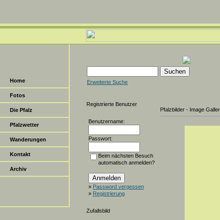
Home
Erweiterte Suche
Fotos
Registrierte Benutzer
Pfalzbilder - Image Galle
Die Pfalz
Benutzername:
Pfalzwetter
Passwort:
Wanderungen
Kontakt
Beim nächsten Besuch
automatisch anmelden?
Archiv
»
Password vergessen
»
Registrierung
Zufallsbild