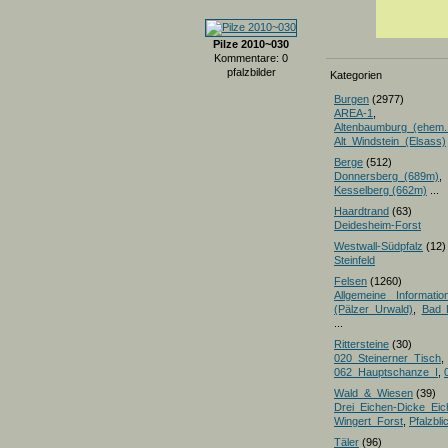
Pilze 2010~030
Kommentare: 0
pfalzbilder
Kategorien
Burgen
(2977)
AREA-1
,
Altenbaumburg_(ehem.
Alt_Windstein_(Elsass)
Berge
(512)
Donnersberg_(689m)
Kesselberg (662m)
...
Haardtrand
(63)
Deidesheim-Forst
Westwall-Südpfalz
(12)
Steinfeld
Felsen
(1260)
Allgemeine Informatio
(Pälzer Urwald)
,
Bad 
...
Rittersteine
(30)
020_Steinerner_Tisch
,
062_Hauptschanze_I
,
Wald_&_Wiesen
(39)
Drei_Eichen-Dicke_E
Wingert_Forst
,
Pfalzbl
Täler
(96)