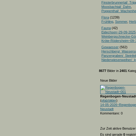
Finsterbrunnertal/_Trip
Moosbachtal/_Dahn
,
Poppenthal/_Wachenh
Flora
(1239)
Frühling
,
Sommer
,
Herb
Fauna
(42)
Eidechsen~29-09-2025
Weinbergschnecke-Gö
Kröte-Rödersheim~09-
Gewaesser
(562)
Herschberg/_Wassers
Panzergraben/_Steinfel
Niederwiesenweiher/_I
8677
Bilder in
2401
Kateg
Neue Bilder
Regenbogen-Neustad
(
pfalzbilder
)
14-05-2026~Regenboge
Neustadt
Kommentare: 0
Zur Zeit aktive Benutzer
Es sind gerade
0
registr