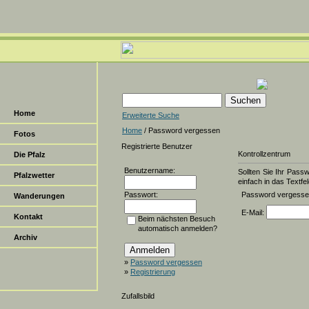
Home
Erweiterte Suche
Home
/ Password vergessen
Fotos
Registrierte Benutzer
Kontrollzentrum
Die Pfalz
Benutzername:
Sollten Sie Ihr Pass
Pfalzwetter
einfach in das Textfel
Passwort:
Password vergess
Wanderungen
E-Mail:
Kontakt
Beim nächsten Besuch
automatisch anmelden?
Archiv
»
Password vergessen
»
Registrierung
Zufallsbild