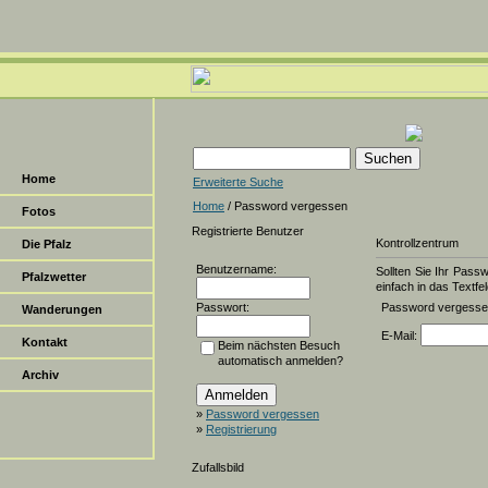
Home
Erweiterte Suche
Home
/ Password vergessen
Fotos
Registrierte Benutzer
Kontrollzentrum
Die Pfalz
Benutzername:
Sollten Sie Ihr Pass
Pfalzwetter
einfach in das Textfel
Passwort:
Password vergess
Wanderungen
E-Mail:
Kontakt
Beim nächsten Besuch
automatisch anmelden?
Archiv
»
Password vergessen
»
Registrierung
Zufallsbild