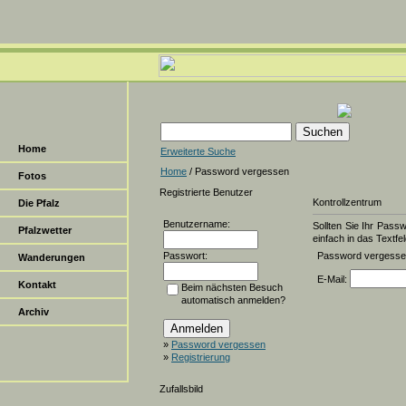
Home
Erweiterte Suche
Home
/ Password vergessen
Fotos
Registrierte Benutzer
Kontrollzentrum
Die Pfalz
Benutzername:
Sollten Sie Ihr Pass
Pfalzwetter
einfach in das Textfel
Passwort:
Password vergess
Wanderungen
E-Mail:
Kontakt
Beim nächsten Besuch
automatisch anmelden?
Archiv
»
Password vergessen
»
Registrierung
Zufallsbild