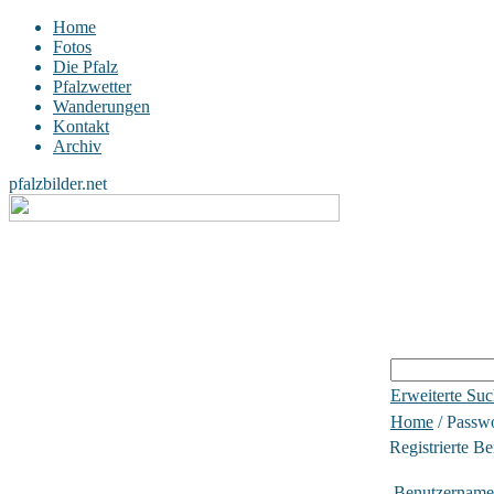
Home
Fotos
Die Pfalz
Pfalzwetter
Wanderungen
Kontakt
Archiv
pfalzbilder.net
Erweiterte Su
Home
/ Passw
Registrierte Be
Benutzername