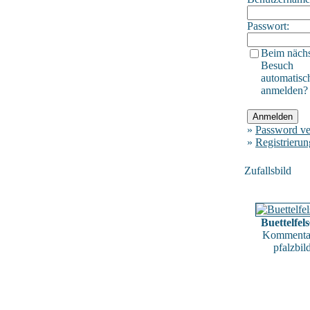
Passwort:
Beim näch
Besuch
automatisc
anmelden?
»
Password ve
»
Registrierun
Zufallsbild
Buettelfel
Kommentar
pfalzbil