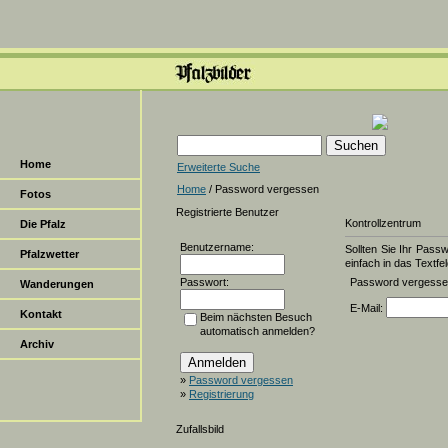
Home
Erweiterte Suche
Home
/ Password vergessen
Fotos
Registrierte Benutzer
Kontrollzentrum
Die Pfalz
Benutzername:
Sollten Sie Ihr Pass
Pfalzwetter
einfach in das Textfel
Passwort:
Password vergess
Wanderungen
E-Mail:
Kontakt
Beim nächsten Besuch
automatisch anmelden?
Archiv
»
Password vergessen
»
Registrierung
Zufallsbild