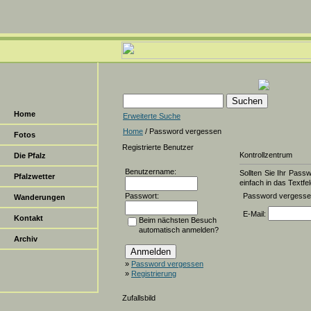
Home
Erweiterte Suche
Home
/ Password vergessen
Fotos
Registrierte Benutzer
Kontrollzentrum
Die Pfalz
Benutzername:
Sollten Sie Ihr Pass
Pfalzwetter
einfach in das Textfel
Passwort:
Password vergess
Wanderungen
E-Mail:
Kontakt
Beim nächsten Besuch
automatisch anmelden?
Archiv
»
Password vergessen
»
Registrierung
Zufallsbild