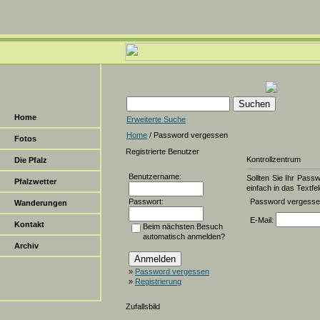
Home
Erweiterte Suche
Home
/ Password vergessen
Fotos
Registrierte Benutzer
Kontrollzentrum
Die Pfalz
Benutzername:
Sollten Sie Ihr Pass
Pfalzwetter
einfach in das Textfel
Passwort:
Password vergess
Wanderungen
E-Mail:
Kontakt
Beim nächsten Besuch
automatisch anmelden?
Archiv
»
Password vergessen
»
Registrierung
Zufallsbild