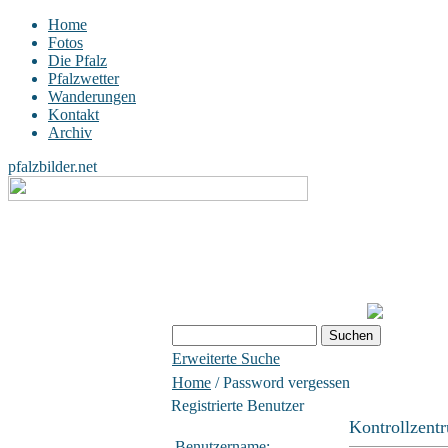
Home
Fotos
Die Pfalz
Pfalzwetter
Wanderungen
Kontakt
Archiv
pfalzbilder.net
Erweiterte Suche
Home
/ Password vergessen
Registrierte Benutzer
Kontrollzent
Benutzername: