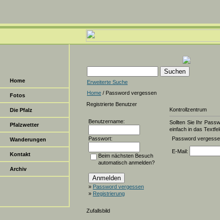
Home
Erweiterte Suche
Home
/ Password vergessen
Fotos
Registrierte Benutzer
Kontrollzentrum
Die Pfalz
Benutzername:
Sollten Sie Ihr Pass
Pfalzwetter
einfach in das Textfel
Passwort:
Password vergess
Wanderungen
E-Mail:
Kontakt
Beim nächsten Besuch
automatisch anmelden?
Archiv
»
Password vergessen
»
Registrierung
Zufallsbild