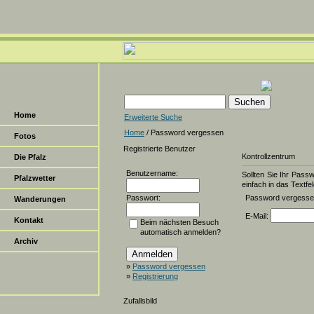
Home
Erweiterte Suche
Home
/ Password vergessen
Fotos
Registrierte Benutzer
Kontrollzentrum
Die Pfalz
Benutzername:
Sollten Sie Ihr Pass
Pfalzwetter
einfach in das Textfel
Passwort:
Password vergess
Wanderungen
E-Mail:
Kontakt
Beim nächsten Besuch
automatisch anmelden?
Archiv
»
Password vergessen
»
Registrierung
Zufallsbild