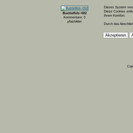
Dieses System verw
Diese Cookies entha
Buettelfels~002
Ihrem Komfort.
Kommentare: 0
pfalzbilder
Durch das Abschlie
Cop