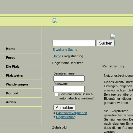
Home
Erweiterte Suche
Home
/ Registrierung
Fotos
Registrierte Benutzer
Registrierung
Die Pfalz
Benutzername:
Pfalzwetter
Nutzungsbedingung
Dieses Archiv nut
Passwort:
Wanderungen
Einträgen abgeben 
unerwünschten Beit
Kontakt
Beim nächsten Besuch
Beiträge zu überpr
automatisch anmelden?
Eigentümer dieser 
Archiv
gemacht werden.
Sie verpflichten 
»
Password vergessen
gewaltverherrlichen
»
Registrierung
Sie räumen den Bet
nach eigenem Erme
Zufallsbild
dass die im Rahmen
werden.