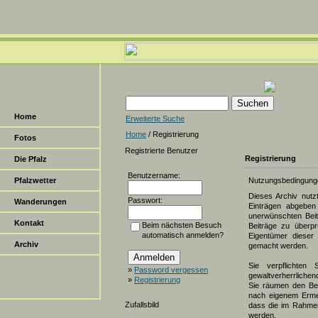
Home
Erweiterte Suche
Home
/ Registrierung
Fotos
Registrierte Benutzer
Registrierung
Die Pfalz
Benutzername:
Pfalzwetter
Nutzungsbedingung
Dieses Archiv nut
Passwort:
Wanderungen
Einträgen abgeben 
unerwünschten Beit
Kontakt
Beim nächsten Besuch
Beiträge zu überpr
automatisch anmelden?
Eigentümer dieser 
Archiv
gemacht werden.
Sie verpflichten 
»
Password vergessen
gewaltverherrlichen
»
Registrierung
Sie räumen den Bet
nach eigenem Erme
Zufallsbild
dass die im Rahmen
werden.