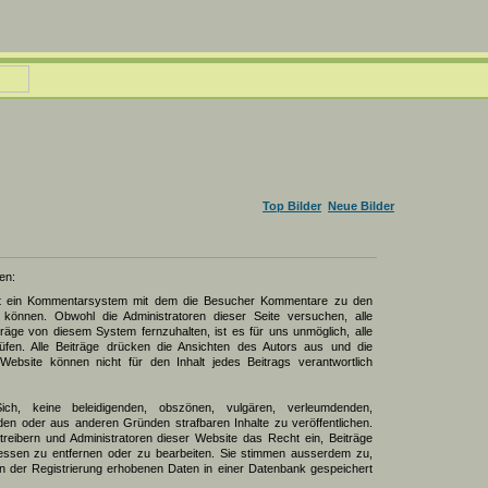
Top Bilder
Neue Bilder
en:
zt ein Kommentarsystem mit dem die Besucher Kommentare zu den
können. Obwohl die Administratoren dieser Seite versuchen, alle
räge von diesem System fernzuhalten, ist es für uns unmöglich, alle
üfen. Alle Beiträge drücken die Ansichten des Autors aus und die
Website können nicht für den Inhalt jedes Beitrags verantwortlich
Sich, keine beleidigenden, obszönen, vulgären, verleumdenden,
den oder aus anderen Gründen strafbaren Inhalte zu veröffentlichen.
reibern und Administratoren dieser Website das Recht ein, Beiträge
ssen zu entfernen oder zu bearbeiten. Sie stimmen ausserdem zu,
 der Registrierung erhobenen Daten in einer Datenbank gespeichert