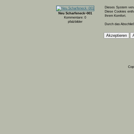
Dieses System verw
Diese Cookies entha
Neu Scharfeneck~001
Ihrem Komfort.
Kommentare: 0
pfalzbilder
Durch das Abschlie
Cop