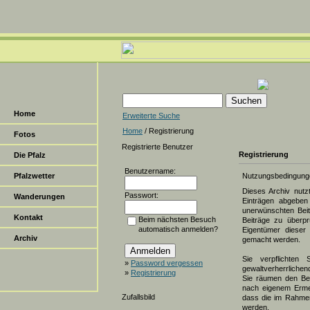
Home
Erweiterte Suche
Home
/ Registrierung
Fotos
Registrierte Benutzer
Registrierung
Die Pfalz
Benutzername:
Pfalzwetter
Nutzungsbedingung
Dieses Archiv nut
Passwort:
Wanderungen
Einträgen abgeben 
unerwünschten Beit
Kontakt
Beim nächsten Besuch
Beiträge zu überpr
automatisch anmelden?
Eigentümer dieser 
Archiv
gemacht werden.
Sie verpflichten 
»
Password vergessen
gewaltverherrlichen
»
Registrierung
Sie räumen den Bet
nach eigenem Erme
Zufallsbild
dass die im Rahmen
werden.