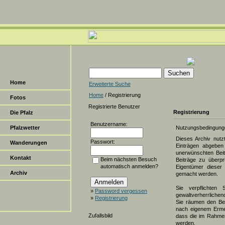
Home
Erweiterte Suche
Home
/ Registrierung
Fotos
Registrierte Benutzer
Registrierung
Die Pfalz
Benutzername:
Pfalzwetter
Nutzungsbedingung
Dieses Archiv nut
Passwort:
Wanderungen
Einträgen abgeben 
unerwünschten Beit
Kontakt
Beim nächsten Besuch
Beiträge zu überpr
automatisch anmelden?
Eigentümer dieser 
Archiv
gemacht werden.
Sie verpflichten 
»
Password vergessen
gewaltverherrlichen
»
Registrierung
Sie räumen den Bet
nach eigenem Erme
Zufallsbild
dass die im Rahmen
werden.