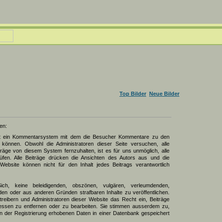
Top Bilder
Neue Bilder
en:
zt ein Kommentarsystem mit dem die Besucher Kommentare zu den
können. Obwohl die Administratoren dieser Seite versuchen, alle
räge von diesem System fernzuhalten, ist es für uns unmöglich, alle
üfen. Alle Beiträge drücken die Ansichten des Autors aus und die
Website können nicht für den Inhalt jedes Beitrags verantwortlich
Sich, keine beleidigenden, obszönen, vulgären, verleumdenden,
den oder aus anderen Gründen strafbaren Inhalte zu veröffentlichen.
reibern und Administratoren dieser Website das Recht ein, Beiträge
ssen zu entfernen oder zu bearbeiten. Sie stimmen ausserdem zu,
 der Registrierung erhobenen Daten in einer Datenbank gespeichert