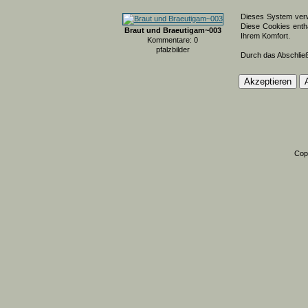
Dieses System verw
Diese Cookies entha
Braut und Braeutigam~003
Ihrem Komfort.
Kommentare: 0
pfalzbilder
Durch das Abschlie
Cop