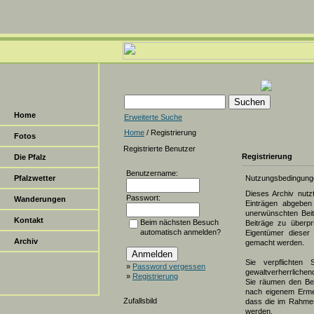
Home
Erweiterte Suche
Home
/ Registrierung
Fotos
Registrierte Benutzer
Registrierung
Die Pfalz
Benutzername:
Pfalzwetter
Nutzungsbedingung
Dieses Archiv nut
Passwort:
Wanderungen
Einträgen abgeben 
unerwünschten Beit
Kontakt
Beim nächsten Besuch
Beiträge zu überpr
automatisch anmelden?
Eigentümer dieser 
Archiv
gemacht werden.
Sie verpflichten 
»
Password vergessen
gewaltverherrlichen
»
Registrierung
Sie räumen den Bet
nach eigenem Erme
Zufallsbild
dass die im Rahmen
werden.