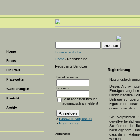
Home
Erweiterte Suche
Home
/ Registrierung
Fotos
Registrierte Benutzer
Registrierung
Die Pfalz
Benutzername:
Pfalzwetter
Nutzungsbedingung
Dieses Archiv nut
Passwort:
Wanderungen
Einträgen abgeben 
unerwünschten Beit
Kontakt
Beim nächsten Besuch
Beiträge zu überpr
automatisch anmelden?
Eigentümer dieser 
Archiv
gemacht werden.
Sie verpflichten 
»
Password vergessen
gewaltverherrlichen
»
Registrierung
Sie räumen den Bet
nach eigenem Erme
Zufallsbild
dass die im Rahmen
werden.