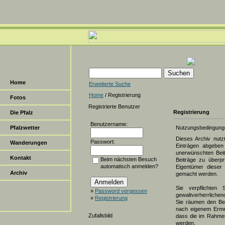
Home
Erweiterte Suche
Home
/ Registrierung
Fotos
Registrierte Benutzer
Registrierung
Die Pfalz
Benutzername:
Pfalzwetter
Nutzungsbedingung
Dieses Archiv nut
Passwort:
Wanderungen
Einträgen abgeben 
unerwünschten Beit
Kontakt
Beim nächsten Besuch
Beiträge zu überpr
automatisch anmelden?
Eigentümer dieser 
Archiv
gemacht werden.
Sie verpflichten 
»
Password vergessen
gewaltverherrlichen
»
Registrierung
Sie räumen den Bet
nach eigenem Erme
Zufallsbild
dass die im Rahmen
werden.