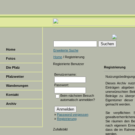
Home
Erweiterte Suche
Home
/ Registrierung
Fotos
Registrierte Benutzer
Registrierung
Die Pfalz
Benutzername:
Pfalzwetter
Nutzungsbedingung
Dieses Archiv nut
Passwort:
Wanderungen
Einträgen abgeben 
unerwünschten Beit
Kontakt
Beim nächsten Besuch
Beiträge zu überpr
automatisch anmelden?
Eigentümer dieser 
Archiv
gemacht werden.
Sie verpflichten 
»
Password vergessen
gewaltverherrlichen
»
Registrierung
Sie räumen den Bet
nach eigenem Erme
Zufallsbild
dass die im Rahmen
werden.