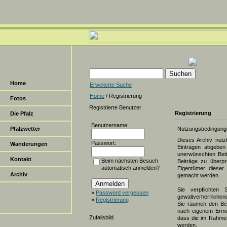
Home
Erweiterte Suche
Home
/ Registrierung
Fotos
Registrierte Benutzer
Registrierung
Die Pfalz
Benutzername:
Pfalzwetter
Nutzungsbedingung
Dieses Archiv nut
Passwort:
Wanderungen
Einträgen abgeben 
unerwünschten Beit
Kontakt
Beim nächsten Besuch
Beiträge zu überpr
automatisch anmelden?
Eigentümer dieser 
Archiv
gemacht werden.
Sie verpflichten 
»
Password vergessen
gewaltverherrlichen
»
Registrierung
Sie räumen den Bet
nach eigenem Erme
Zufallsbild
dass die im Rahmen
werden.