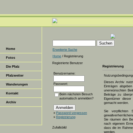
Home
Erweiterte Suche
Home
/ Registrierung
Fotos
Registrierte Benutzer
Registrierung
Die Pfalz
Benutzername:
Pfalzwetter
Nutzungsbedingung
Dieses Archiv nut
Passwort:
Wanderungen
Einträgen abgeben 
unerwünschten Beit
Kontakt
Beim nächsten Besuch
Beiträge zu überpr
automatisch anmelden?
Eigentümer dieser 
Archiv
gemacht werden.
Sie verpflichten 
»
Password vergessen
gewaltverherrlichen
»
Registrierung
Sie räumen den Bet
nach eigenem Erme
Zufallsbild
dass die im Rahmen
werden.