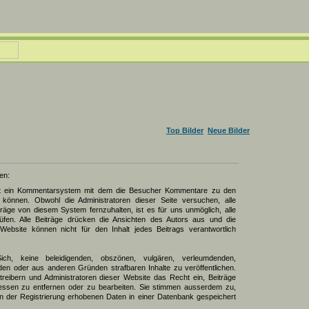
Top Bilder
Neue Bilder
en:
zt ein Kommentarsystem mit dem die Besucher Kommentare zu den
können. Obwohl die Administratoren dieser Seite versuchen, alle
räge von diesem System fernzuhalten, ist es für uns unmöglich, alle
üfen. Alle Beiträge drücken die Ansichten des Autors aus und die
Website können nicht für den Inhalt jedes Beitrags verantwortlich
Sich, keine beleidigenden, obszönen, vulgären, verleumdenden,
den oder aus anderen Gründen strafbaren Inhalte zu veröffentlichen.
reibern und Administratoren dieser Website das Recht ein, Beiträge
ssen zu entfernen oder zu bearbeiten. Sie stimmen ausserdem zu,
 der Registrierung erhobenen Daten in einer Datenbank gespeichert