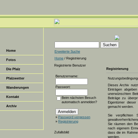
Home
Erweiterte Suche
Home
/ Registrierung
Fotos
Registrierte Benutzer
Registrierung
Die Pfalz
Benutzername:
Pfalzwetter
Nutzungsbedingung
Dieses Archiv nut
Passwort:
Wanderungen
Einträgen abgeben 
unerwünschten Beit
Kontakt
Beim nächsten Besuch
Beiträge zu überpr
automatisch anmelden?
Eigentümer dieser 
Archiv
gemacht werden.
Sie verpflichten 
»
Password vergessen
gewaltverherrlichen
»
Registrierung
Sie räumen den Bet
nach eigenem Erme
Zufallsbild
dass die im Rahmen
werden.