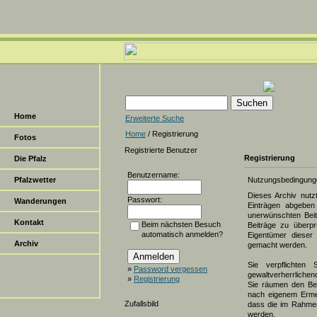
Home
Erweiterte Suche
Home
/ Registrierung
Fotos
Registrierte Benutzer
Registrierung
Die Pfalz
Benutzername:
Pfalzwetter
Nutzungsbedingung
Dieses Archiv nut
Passwort:
Wanderungen
Einträgen abgeben 
unerwünschten Beit
Kontakt
Beim nächsten Besuch
Beiträge zu überpr
automatisch anmelden?
Eigentümer dieser 
Archiv
gemacht werden.
Sie verpflichten 
»
Password vergessen
gewaltverherrlichen
»
Registrierung
Sie räumen den Bet
nach eigenem Erme
Zufallsbild
dass die im Rahmen
werden.