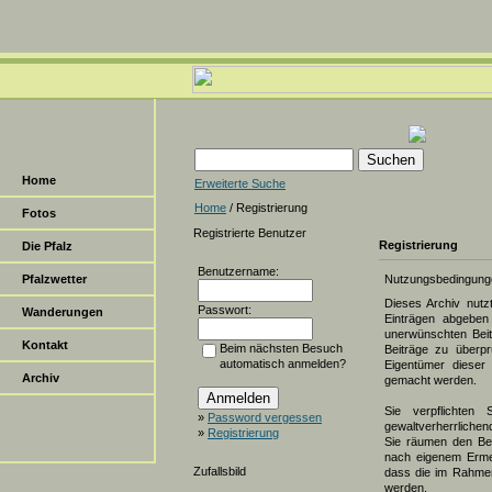
Home
Erweiterte Suche
Home
/ Registrierung
Fotos
Registrierte Benutzer
Registrierung
Die Pfalz
Benutzername:
Pfalzwetter
Nutzungsbedingung
Dieses Archiv nut
Passwort:
Wanderungen
Einträgen abgeben 
unerwünschten Beit
Kontakt
Beim nächsten Besuch
Beiträge zu überpr
automatisch anmelden?
Eigentümer dieser 
Archiv
gemacht werden.
Sie verpflichten 
»
Password vergessen
gewaltverherrlichen
»
Registrierung
Sie räumen den Bet
nach eigenem Erme
Zufallsbild
dass die im Rahmen
werden.